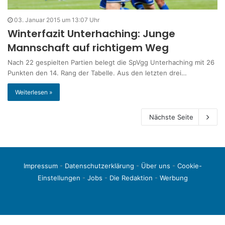
03. Januar 2015 um 13:07 Uhr
Winterfazit Unterhaching: Junge
Mannschaft auf richtigem Weg
Nach 22 gespielten Partien belegt die SpVgg Unterhaching mit 26
Punkten den 14. Rang der Tabelle. Aus den letzten drei…
Weiterlesen »
Nächste Seite
Impressum
-
Datenschutzerklärung
-
Über uns
-
Cookie-
Einstellungen
-
Jobs
-
Die Redaktion
-
Werbung
© 2026 liga3-online.de