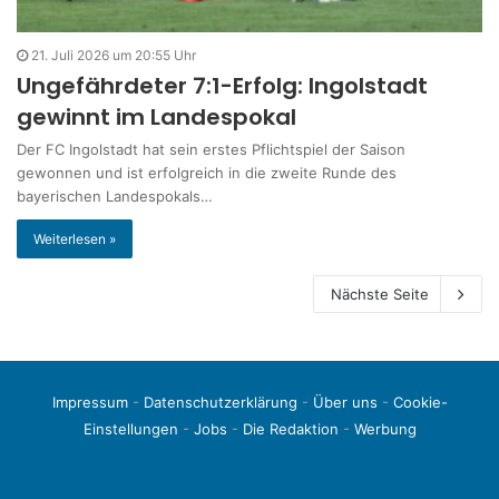
21. Juli 2026 um 20:55 Uhr
Ungefährdeter 7:1-Erfolg: Ingolstadt
gewinnt im Landespokal
Der FC Ingolstadt hat sein erstes Pflichtspiel der Saison
gewonnen und ist erfolgreich in die zweite Runde des
bayerischen Landespokals…
Weiterlesen »
Nächste Seite
Impressum
-
Datenschutzerklärung
-
Über uns
-
Cookie-
Einstellungen
-
Jobs
-
Die Redaktion
-
Werbung