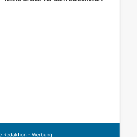
e Redaktion
-
Werbung