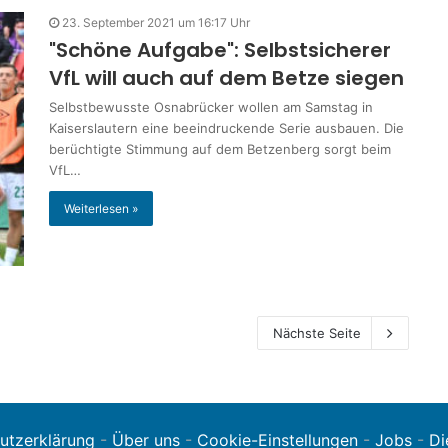
23. September 2021 um 16:17 Uhr
"Schöne Aufgabe": Selbstsicherer
VfL will auch auf dem Betze siegen
Selbstbewusste Osnabrücker wollen am Samstag in
Kaiserslautern eine beeindruckende Serie ausbauen. Die
berüchtigte Stimmung auf dem Betzenberg sorgt beim
VfL…
Weiterlesen »
Nächste Seite
utzerklärung
-
Über uns
-
Cookie-Einstellungen
-
Jobs
-
Di