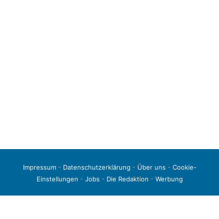
Impressum
-
Datenschutzerklärung
-
Über uns
-
Cookie-
Einstellungen
-
Jobs
-
Die Redaktion
-
Werbung