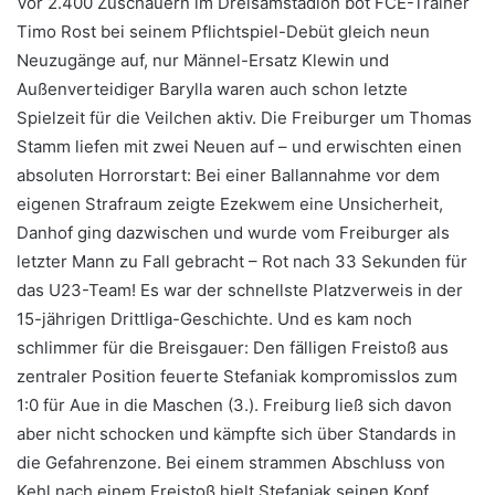
Vor 2.400 Zuschauern im Dreisamstadion bot FCE-Trainer
Timo Rost bei seinem Pflichtspiel-Debüt gleich neun
Neuzugänge auf, nur Männel-Ersatz Klewin und
Außenverteidiger Barylla waren auch schon letzte
Spielzeit für die Veilchen aktiv. Die Freiburger um Thomas
Stamm liefen mit zwei Neuen auf – und erwischten einen
absoluten Horrorstart: Bei einer Ballannahme vor dem
eigenen Strafraum zeigte Ezekwem eine Unsicherheit,
Danhof ging dazwischen und wurde vom Freiburger als
letzter Mann zu Fall gebracht – Rot nach 33 Sekunden für
das U23-Team! Es war der schnellste Platzverweis in der
15-jährigen Drittliga-Geschichte. Und es kam noch
schlimmer für die Breisgauer: Den fälligen Freistoß aus
zentraler Position feuerte Stefaniak kompromisslos zum
1:0 für Aue in die Maschen (3.). Freiburg ließ sich davon
aber nicht schocken und kämpfte sich über Standards in
die Gefahrenzone. Bei einem strammen Abschluss von
Kehl nach einem Freistoß hielt Stefaniak seinen Kopf