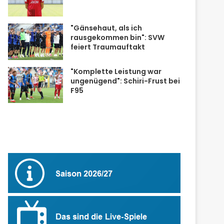
"Gänsehaut, als ich
rausgekommen bin": SVW
feiert Traumauftakt
"Komplette Leistung war
ungenügend": Schiri-Frust bei
F95