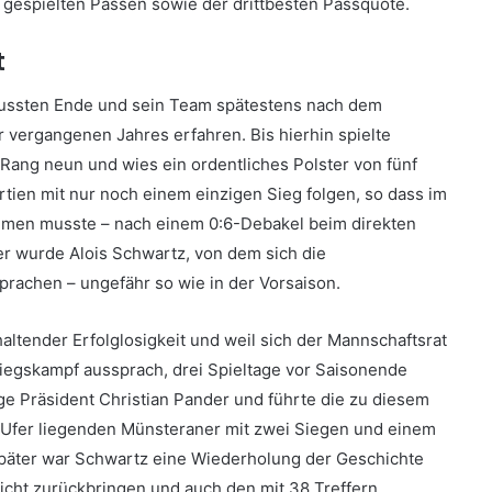
n gespielten Pässen sowie der drittbesten Passquote.
t
, mussten Ende und sein Team spätestens nach dem
vergangenen Jahres erfahren. Bis hierhin spielte
Rang neun und wies ein ordentliches Polster von fünf
artien mit nur noch einem einzigen Sieg folgen, so dass im
ehmen musste – nach einem 0:6-Debakel beim direkten
 wurde Alois Schwartz, von dem sich die
rachen – ungefähr so wie in der Vorsaison.
altender Erfolglosigkeit und weil sich der Mannschaftsrat
tiegskampf aussprach, drei Spieltage vor Saisonende
 Präsident Christian Pander und führte die zu diesem
n Ufer liegenden Münsteraner mit zwei Siegen und einem
später war Schwartz eine Wiederholung der Geschichte
nicht zurückbringen und auch den mit 38 Treffern