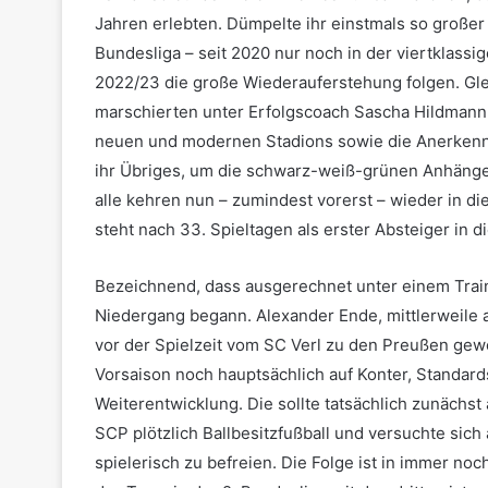
Jahren erlebten. Dümpelte ihr einstmals so großer
Bundesliga – seit 2020 nur noch in der viertklassige
2022/23 die große Wiederauferstehung folgen. Glei
marschierten unter Erfolgscoach Sascha Hildmann b
neuen und modernen Stadions sowie die Anerkenn
ihr Übriges, um die schwarz-weiß-grünen Anhänger
alle kehren nun – zumindest vorerst – wieder in d
steht nach 33. Spieltagen als erster Absteiger in die
Bezeichnend, dass ausgerechnet unter einem Tra
Niedergang begann. Alexander Ende, mittlerweile
vor der Spielzeit vom SC Verl zu den Preußen gew
Vorsaison noch hauptsächlich auf Konter, Standard
Weiterentwicklung. Die sollte tatsächlich zunächs
SCP plötzlich Ballbesitzfußball und versuchte si
spielerisch zu befreien. Die Folge ist in immer noc