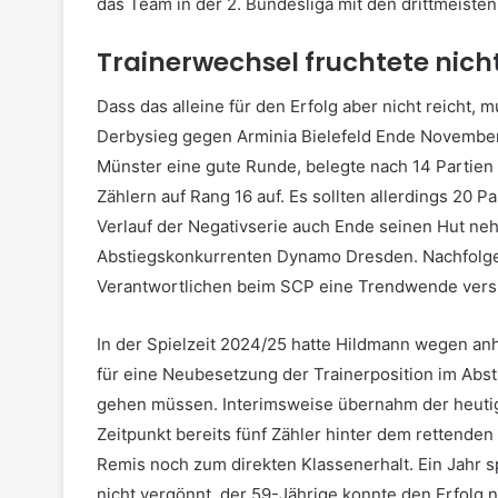
das Team in der 2. Bundesliga mit den drittmeiste
Trainerwechsel fruchtete nich
Dass das alleine für den Erfolg aber nicht reicht
Derbysieg gegen Arminia Bielefeld Ende November 
Münster eine gute Runde, belegte nach 14 Partien 
Zählern auf Rang 16 auf. Es sollten allerdings 20 P
Verlauf der Negativserie auch Ende seinen Hut n
Abstiegskonkurrenten Dynamo Dresden. Nachfolger
Verantwortlichen beim SCP eine Trendwende versp
In der Spielzeit 2024/25 hatte Hildmann wegen anh
für eine Neubesetzung der Trainerposition im Abs
gehen müssen. Interimsweise übernahm der heutige
Zeitpunkt bereits fünf Zähler hinter dem rettende
Remis noch zum direkten Klassenerhalt. Ein Jahr 
nicht vergönnt, der 59-Jährige konnte den Erfolg 