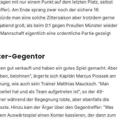
tagen mit nur einem Punkt auf dem letzten Platz, selbst
reffer). Am Ende sprang zwar noch der sichere 16.
würde man eine solche Zittersaison aber trotzdem gerne
abend groß, als beim 0:1 gegen Preußen Münster wieder
annschaft eigentlich eine ordentliche Partie gezeigt
ter-Gegentor
ten gut verkauft und haben ein gutes Spiel gemacht. Aber
aben, belohnen", ärgerte sich Kapitän Marcus Piossek am
ung, wie auch sein Trainer Matthias Maucksch. "Man
itet hat und als Team aufgetreten ist", so der 49-
ner während der Begegnung lobte, aber ebenfalls die
sste. Hinzu kam der Ärger über den Gegentreffer: "Was
einem Auswärtsspiel einen Konter kassieren, der dann zum