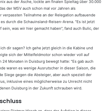
nix aus der Asche, lockte am finalen Spieltag über 30.000
– das der MSV auch schon mal vor Jahren als
der verpassten Teilnahme an der Relegation aufbauende
s durch die Schauinsland-Reisen-Arena. "Es ist jetzt
f sein, was wir hier gemacht haben", fand auch Bulic, der
l ich dir sagen? Ich gehe jetzt gleich in die Kabine und
eigte sich der Mittelfeldmotor schon wieder voll auf
en 24 Monaten in Duisburg bewegt hatte: "Es gab auch
nde waren es wenige Ausrutscher in dieser Saison, die
e Siege gegen die Absteiger, aber auch speziell der
lus, inklusive eines möglicherweise zu Unrecht nicht
 denen Duisburg in der Zukunft schrauben wird.
schluss
ainer Dietmar Hirsch an, dass der Aufstieg in dieser