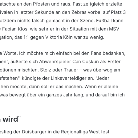
tschte an den Pfosten und raus. Fast zeitgleich erzielte
ivalen in letzter Sekunde an den Zebras vorbei auf Platz 3
trotzdem nichts falsch gemacht in der Szene. Fußball kann
 Fabian Klos, wie sehr er in der Situation mit dem MSV
gation, das 1:1 gegen Viktoria Köln war zu wenig.
 die Worte. Ich möchte mich einfach bei den Fans bedanken,
aben", äußerte sich Abwehrspieler Can Coskun als Erster
motionen mischten. Stolz oder Trauer – was überwog am
fstehen", kündigte der Linksverteidiger an. "Jeder
ehen möchte, dann soll er das machen. Wenn er alleine
etwas bewegt über ein ganzes Jahr lang, und darauf bin ich
n wird"
stieg der Duisburger in die Regionalliga West fest.