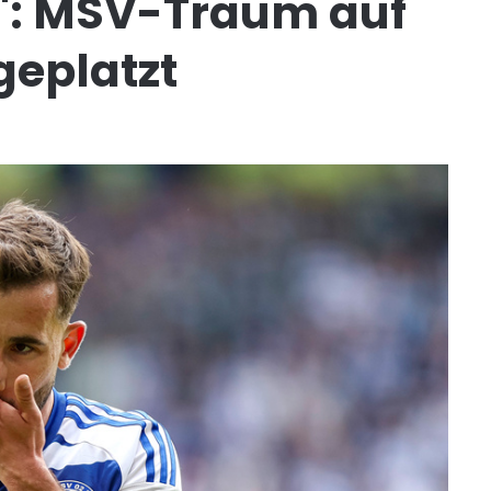
h": MSV-Traum auf
geplatzt