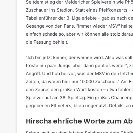
Seitdem stieg der Meidericher Spielverein wie Phö
Zuschauer ins Stadion. Statt eines Pfeifkonzerts 
Tabellenführer der 3. Liga erlebte – gab es nach 
Gesänge von den Fans. "Immer wieder MSV" hallte e
einfach schade so, aber wir können alle stolz darau
die Fassung behielt.
"Ich bin jetzt keiner, der weinen wird. Also was sol
tröste ein paar Jungs, aber dann geht es weiter", z
Angriff. Und hob hervor, was der MSV in den letzt
Zeiten, da waren hier nur 10.000 Zuschauer." Am E
den Zebras den großen Wurf kosten – etwa fehlend
Spielverlauf am 38. Spieltag. Ein großes Chancenp
gegebenen Elfmeters, blieb ungenutzt. Details, an
Hirschs ehrliche Worte zum Ab
Schon weit vor dem letzten Spieltag deutete Cheftr