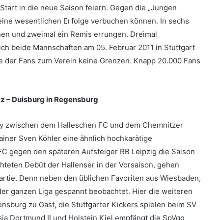
tart in die neue Saison feiern. Gegen die „Jungen
keine wesentlichen Erfolge verbuchen können. In sechs
en und zweimal ein Remis errungen. Dreimal
sich beide Mannschaften am 05. Februar 2011 in Stuttgart
be der Fans zum Verein keine Grenzen. Knapp 20.000 Fans
z – Duisburg in Regensburg
by zwischen dem Halleschen FC und dem Chemnitzer
iner Sven Köhler eine ähnlich hochkarätige
FC gegen den späteren Aufsteiger RB Leipzig die Saison
hteten Debüt der Hallenser in der Vorsaison, gehen
 Partie. Denn neben den üblichen Favoriten aus Wiesbaden,
 der ganzen Liga gespannt beobachtet. Hier die weiteren
nsburg zu Gast, die Stuttgarter Kickers spielen beim SV
sia Dortmund II und Holstein Kiel empfängt die SpVgg