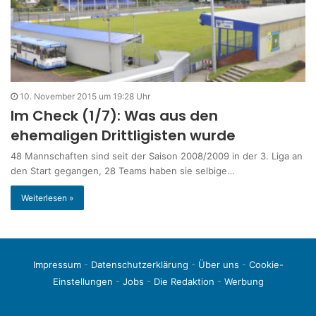
10. November 2015 um 19:28 Uhr
Im Check (1/7): Was aus den
ehemaligen Drittligisten wurde
48 Mannschaften sind seit der Saison 2008/2009 in der 3. Liga an
den Start gegangen, 28 Teams haben sie selbige…
Weiterlesen »
Impressum
-
Datenschutzerklärung
-
Über uns
-
Cookie-
Einstellungen
-
Jobs
-
Die Redaktion
-
Werbung