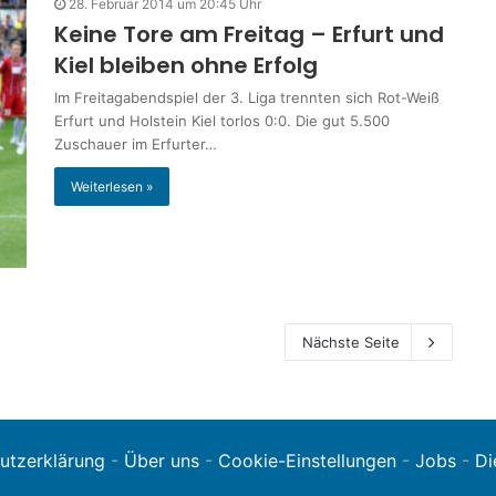
28. Februar 2014 um 20:45 Uhr
Keine Tore am Freitag – Erfurt und
Kiel bleiben ohne Erfolg
Im Freitagabendspiel der 3. Liga trennten sich Rot-Weiß
Erfurt und Holstein Kiel torlos 0:0. Die gut 5.500
Zuschauer im Erfurter…
Weiterlesen »
Nächste Seite
utzerklärung
-
Über uns
-
Cookie-Einstellungen
-
Jobs
-
Di