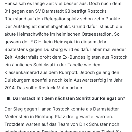
Hansa sah es lange Zeit viel besser aus. Doch nach dem
0:1 gegen den SV Darmstadt 98 beträgt Rostocks
Rückstand auf den Relegationsplatz schon zehn Punkte.
Der Aufstieg ist damit abgehakt. Grund dafür ist auch die
akute Heimschwäche im heimischen Ostseestadion. So
gewann der F.C.H. kein Heimspiel in diesem Jahr.
Spätestens gegen Duisburg wird es dafür aber mal wieder
Zeit. Andernfalls droht dem Ex-Bundesligisten aus Rostock
ein ähnliches Schicksal in der Tabelle wie dem
Klassenkamerad aus dem Ruhrpott. Jedoch gelang den
Duisburgern ebenfalls noch kein Auswärtserfolg im Jahr
2014. Das sollte Rostock Mut machen.
III. Darmstadt mit dem nächsten Schritt zur Relegation?
Der Sieg gegen Hansa Rostock konnte als Darmstädter
Meilenstein in Richtung Platz drei gewertet werden.
Trotzdem warten auf das Team von Dirk Schuster noch
mindestens neun Partien, in denen es um das Ticket für