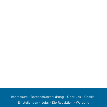
Impressum
-
Datenschutzerklärung
-
Über uns
-
Cookie-
Einstellungen
-
Jobs
-
Die Redaktion
-
Werbung