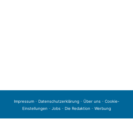
Impressum
-
Datenschutzerklärung
-
Über uns
-
Cookie-
Einstellungen
-
Jobs
-
Die Redaktion
-
Werbung