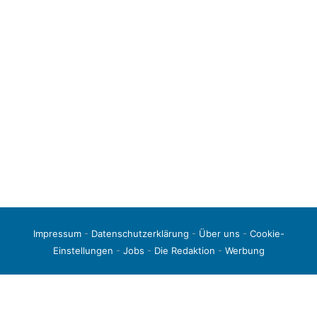
Impressum
-
Datenschutzerklärung
-
Über uns
-
Cookie-
Einstellungen
-
Jobs
-
Die Redaktion
-
Werbung
© 2026 liga3-online.de