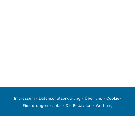
Impressum
-
Datenschutzerklärung
-
Über uns
-
Cookie-
Einstellungen
-
Jobs
-
Die Redaktion
-
Werbung
© 2026 liga3-online.de