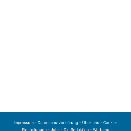
Impressum
-
Datenschutzerklärung
-
Über uns
-
Cookie-
Einstellungen
-
Jobs
-
Die Redaktion
-
Werbung