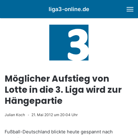
liga3-online.de
M
Möglicher Aufstieg von
Lotte in die 3. Liga wird zur
Hängepartie
Julian Koch
21. Mai 2012 um 20:04 Uhr
Fußball-Deutschland blickte heute gespannt nach