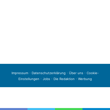
Impressum
-
Datenschutzerklärung
-
Über uns
-
Cookie-
Einstellungen
-
Jobs
-
Die Redaktion
-
Werbung
© 2026 liga3-online.de