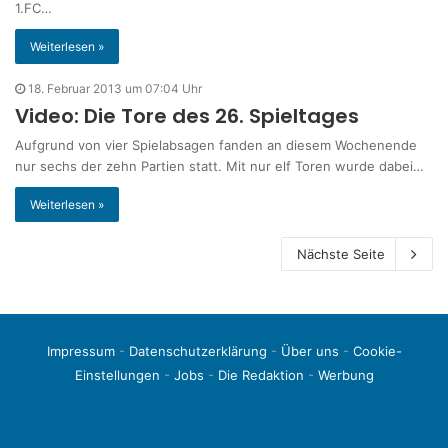
1.FC…
Weiterlesen »
18. Februar 2013 um 07:04 Uhr
Video: Die Tore des 26. Spieltages
Aufgrund von vier Spielabsagen fanden an diesem Wochenende
nur sechs der zehn Partien statt. Mit nur elf Toren wurde dabei…
Weiterlesen »
Nächste Seite
Impressum
-
Datenschutzerklärung
-
Über uns
-
Cookie-
Einstellungen
-
Jobs
-
Die Redaktion
-
Werbung