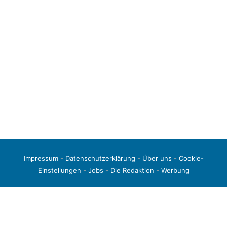
Impressum
-
Datenschutzerklärung
-
Über uns
-
Cookie-
Einstellungen
-
Jobs
-
Die Redaktion
-
Werbung
© 2026 liga3-online.de