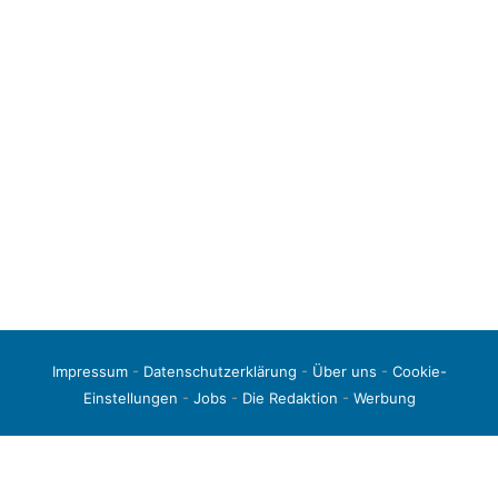
Impressum
-
Datenschutzerklärung
-
Über uns
-
Cookie-
Einstellungen
-
Jobs
-
Die Redaktion
-
Werbung