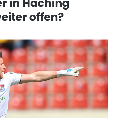
er in Haching
eiter offen?