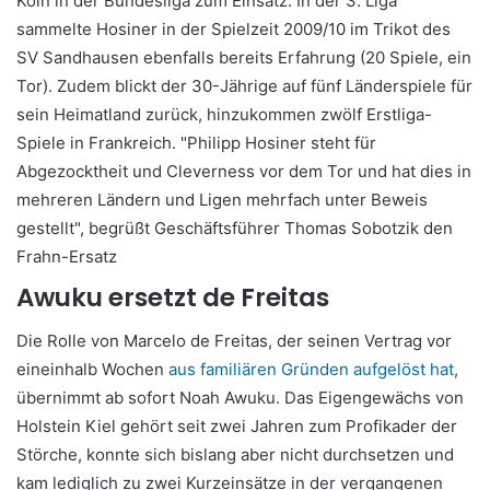
Köln in der Bundesliga zum Einsatz. In der 3. Liga
sammelte Hosiner in der Spielzeit 2009/10 im Trikot des
SV Sandhausen ebenfalls bereits Erfahrung (20 Spiele, ein
Tor). Zudem blickt der 30-Jährige auf fünf Länderspiele für
sein Heimatland zurück, hinzukommen zwölf Erstliga-
Spiele in Frankreich. "Philipp Hosiner steht für
Abgezocktheit und Cleverness vor dem Tor und hat dies in
mehreren Ländern und Ligen mehrfach unter Beweis
gestellt", begrüßt Geschäftsführer Thomas Sobotzik den
Frahn-Ersatz
Awuku ersetzt de Freitas
Die Rolle von Marcelo de Freitas, der seinen Vertrag vor
eineinhalb Wochen
aus familiären Gründen aufgelöst hat
,
übernimmt ab sofort Noah Awuku. Das Eigengewächs von
Holstein Kiel gehört seit zwei Jahren zum Profikader der
Störche, konnte sich bislang aber nicht durchsetzen und
kam lediglich zu zwei Kurzeinsätze in der vergangenen