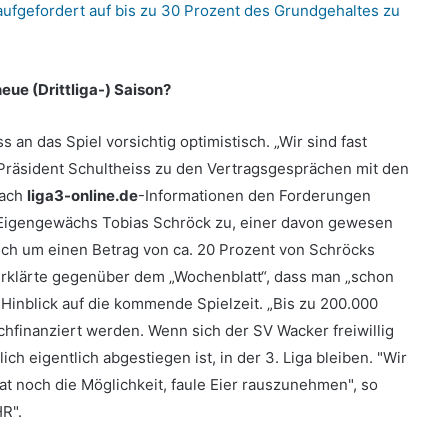
aufgefordert auf bis zu 30 Prozent des Grundgehaltes zu
 neue (Drittliga-) Saison?
an das Spiel vorsichtig optimistisch. „Wir sind fast
o Präsident Schultheiss zu den Vertragsgesprächen mit den
nach
liga3-online.de
-Informationen den Forderungen
Eigengewächs Tobias Schröck zu, einer davon gewesen
sich um einen Betrag von ca. 20 Prozent von Schröcks
erklärte gegenüber dem „Wochenblatt“, dass man „schon
m Hinblick auf die kommende Spielzeit. „Bis zu 200.000
chfinanziert werden. Wenn sich der SV Wacker freiwillig
ch eigentlich abgestiegen ist, in der 3. Liga bleiben. "Wir
hat noch die Möglichkeit, faule Eier rauszunehmen", so
R".