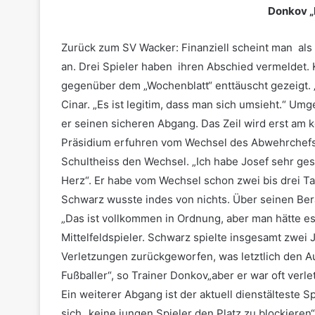
Donkov „
Zurück zum SV Wacker: Finanziell scheint man al
an. Drei Spieler haben ihren Abschied vermeldet. 
gegenüber dem „Wochenblatt“ enttäuscht gezeigt. „
Cinar. „Es ist legitim, dass man sich umsieht.“ U
er seinen sicheren Abgang. Das Zeil wird erst a
Präsidium erfuhren vom Wechsel des Abwehrchefs 
Schultheiss den Wechsel. „Ich habe Josef sehr gesc
Herz“. Er habe vom Wechsel schon zwei bis drei T
Schwarz wusste indes von nichts. Über seinen Bera
„Das ist vollkommen in Ordnung, aber man hätte es
Mittelfeldspieler. Schwarz spielte insgesamt zwei
Verletzungen zurückgeworfen, was letztlich den Aus
Fußballer“, so Trainer Donkov„aber er war oft verle
Ein weiterer Abgang ist der aktuell dienstälteste S
sich „keine jungen Spieler den Platz zu blockiere