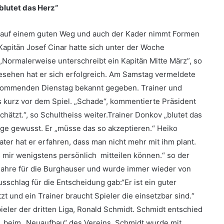
blutet das Herz“
s auf einem guten Weg und auch der Kader nimmt Formen
Kapitän Josef Cinar hatte sich unter der Woche
Normalerweise unterschreibt ein Kapitän Mitte März”, so
mgesehen hat er sich erfolgreich. Am Samstag vermeldete
m kommenden Dienstag bekannt gegeben. Trainer und
kurz vor dem Spiel. „Schade“, kommentierte Präsident
hätzt.“, so Schultheiss weiter.Trainer Donkov „blutet das
age gewusst. Er „müsse das so akzeptieren.“ Heiko
ter hat er erfahren, dass man nicht mehr mit ihm plant.
 mir wenigstens persönlich mitteilen können.“ so der
 Jahre für die Burghauser und wurde immer wieder von
schlag für die Entscheidung gab:“Er ist ein guter
tzt und ein Trainer braucht Spieler die einsetzbar sind.“
pieler der dritten Liga, Ronald Schmidt. Schmidt entschied
n“, beim „Neuaufbau“ des Vereins. Schmidt wurde mit