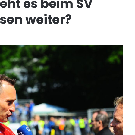
eht es beim SV
en weiter?