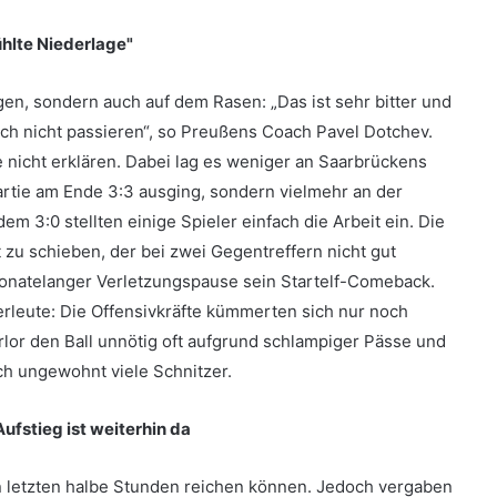
ühlte Niederlage"
gen, sondern auch auf dem Rasen: „Das ist sehr bitter und
lich nicht passieren“, so Preußens Coach Pavel Dotchev.
e nicht erklären. Dabei lag es weniger an Saarbrückens
rtie am Ende 3:3 ausging, sondern vielmehr an der
m 3:0 stellten einige Spieler einfach die Arbeit ein. Die
 zu schieben, der bei zwei Gegentreffern nicht gut
 monatelanger Verletzungspause sein Startelf-Comeback.
erleute: Die Offensivkräfte kümmerten sich nur noch
rlor den Ball unnötig oft aufgrund schlampiger Pässe und
ch ungewohnt viele Schnitzer.
ufstieg ist weiterhin da
en letzten halbe Stunden reichen können. Jedoch vergaben