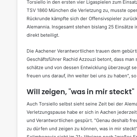
Torsiello in den ersten vier Ligaspielen zum Eins
TSV 1860 München die Verletzung zu, musste operi
Rückrunde kämpfte sich der Offensivspieler zurück 
Alemannia. Insgesamt stehen bislang 25 Einsätze in 
direkt beteiligt.
Die Aachener Verantwortlichen trauen dem gebürti
Geschäftsführer Rachid Azzouzi betont, dass man 
schätze und von dessen Entwicklung überzeugt sei
freuen uns darauf, ihn weiter bei uns zu haben", so
Will zeigen, "was in mir steckt"
Auch Torsiello selbst sieht seine Zeit bei der Ale
Verletzungspause habe er sich in Aachen jederzei
und Verantwortlichen gespürt. "Genau deshalb freu
zu dürfen und zeigen zu können, was in mir steckt"
Selimbegovic sieht im 21-Jährigen noch "großes En