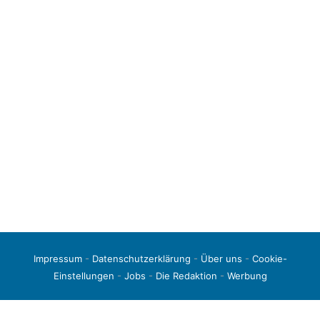
Impressum
-
Datenschutzerklärung
-
Über uns
-
Cookie-
Einstellungen
-
Jobs
-
Die Redaktion
-
Werbung