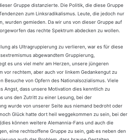
ieser Gruppe distanzierte. Die Politik, die diese Gruppe
n Tendenzen zum Linksradikalismus. Leute, die jedoch nur
en, wurden gemieden. Da wir uns von dieser Gruppe auf
t vorgeworfen das rechte Spektrum abdecken zu wollen.
lung als Ultragruppierung zu verlieren, war es für diese
inksextremismus abgewandtem Gruppierung,
egt es uns viel mehr am Herzen, unsere jüngeren
lem vor rechtem, aber auch vor linkem Gedankengut zu
en Besuche von Opfern des Nationalsozialismus. Viele
us Angst, dass unsere Motivation dies kenntlich zu
 uns den Zutritt zu einer Lesung, bei der
sung wurde von unserer Seite aus niemand bedroht oder
 noch Glück hatte dort heil weggekommen zu sein, bei der
(dies können weitere Alemannia-Fans und auch die
gen, eine rechtsoffene Gruppe zu sein, gab es neben den
nierung auch das Problem, dass braune Gestalten