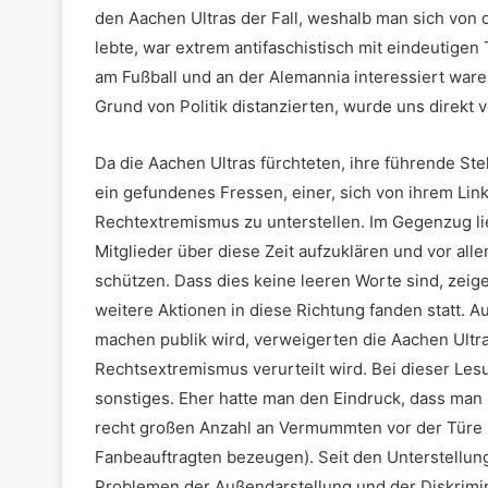
den Aachen Ultras der Fall, weshalb man sich von d
lebte, war extrem antifaschistisch mit eindeutige
am Fußball und an der Alemannia interessiert war
Grund von Politik distanzierten, wurde uns direk
Da die Aachen Ultras fürchteten, ihre führende Stel
ein gefundenes Fressen, einer, sich von ihrem L
Rechtextremismus zu unterstellen. Im Gegenzug li
Mitglieder über diese Zeit aufzuklären und vor al
schützen. Dass dies keine leeren Worte sind, zeig
weitere Aktionen in diese Richtung fanden statt. A
machen publik wird, verweigerten die Aachen Ultras
Rechtsextremismus verurteilt wird. Bei dieser Le
sonstiges. Eher hatte man den Eindruck, dass man
recht großen Anzahl an Vermummten vor der Türe 
Fanbeauftragten bezeugen). Seit den Unterstellun
Problemen der Außendarstellung und der Diskrimi