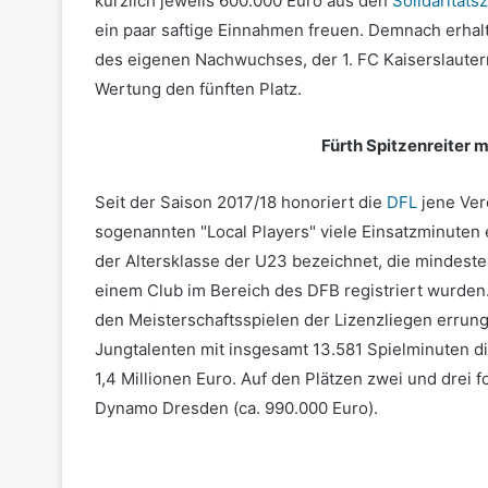
kürzlich jeweils 600.000 Euro aus den
Solidaritäts
ein paar saftige Einnahmen freuen. Demnach erhal
des eigenen Nachwuchses, der 1. FC Kaiserslautern
Wertung den fünften Platz.
Fürth Spitzenreiter 
Seit der Saison 2017/18 honoriert die
DFL
jene Ver
sogenannten "Local Players" viele Einsatzminuten 
der Altersklasse der U23 bezeichnet, die mindeste
einem Club im Bereich des DFB registriert wurden.
den Meisterschaftsspielen der Lizenzliegen errun
Jungtalenten mit insgesamt 13.581 Spielminuten di
1,4 Millionen Euro. Auf den Plätzen zwei und drei f
Dynamo Dresden (ca. 990.000 Euro).