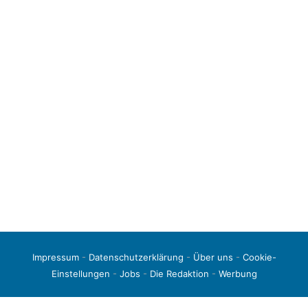
Impressum
-
Datenschutzerklärung
-
Über uns
-
Cookie-
Einstellungen
-
Jobs
-
Die Redaktion
-
Werbung