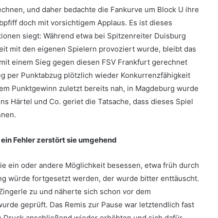
urechnen, und daher bedachte die Fankurve um Block U ihre
bpfiff doch mit vorsichtigem Applaus. Es ist dieses
tionen siegt: Während etwa bei Spitzenreiter Duisburg
reit mit den eigenen Spielern provoziert wurde, bleibt das
mit einem Sieg gegen diesen FSV Frankfurt gerechnet
ieg per Punktabzug plötzlich wieder Konkurrenzfähigkeit
i dem Punktgewinn zuletzt bereits nah, in Magdeburg wurde
s Härtel und Co. geriet die Tatsache, dass dieses Spiel
nnen.
 ein Fehler zerstört sie umgehend
die ein oder andere Möglichkeit besessen, etwa früh durch
ng würde fortgesetzt werden, der wurde bitter enttäuscht.
 Zingerle zu und näherte sich schon vor dem
urde geprüft. Das Remis zur Pause war letztendlich fast
n Druck anschließend wieder erhöhten und sich dafür