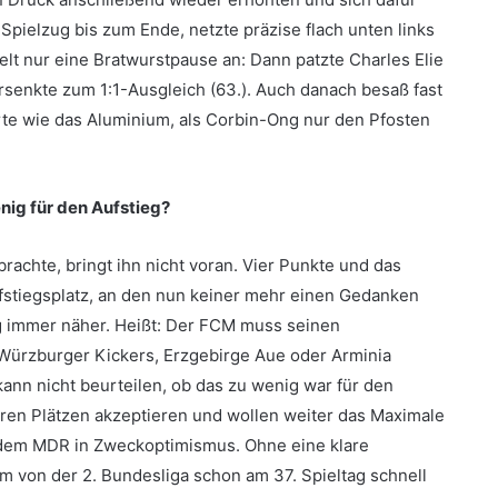
Spielzug bis zum Ende, netzte präzise flach unten links
ielt nur eine Bratwurstpause an: Dann patzte Charles Elie
rsenkte zum 1:1-Ausgleich (63.). Auch danach besaß fast
rte wie das Aluminium, als Corbin-Ong nur den Pfosten
nig für den Aufstieg?
rachte, bringt ihn nicht voran. Vier Punkte und das
fstiegsplatz, an den nun keiner mehr einen Gedanken
 immer näher. Heißt: Der FCM muss seinen
 Würzburger Kickers, Erzgebirge Aue oder Arminia
 kann nicht beurteilen, ob das zu wenig war für den
ren Plätzen akzeptieren und wollen weiter das Maximale
r dem MDR in Zweckoptimismus. Ohne eine klare
m von der 2. Bundesliga schon am 37. Spieltag schnell