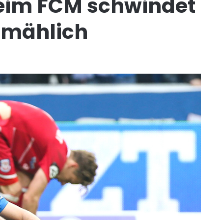
eim FCM schwindet
llmählich