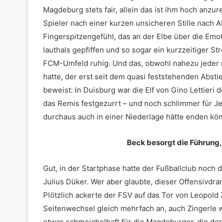
Magdeburg stets fair, allein das ist ihm hoch anz
Spieler nach einer kurzen unsicheren Stille nach A
Fingerspitzengefühl, das an der Elbe über die Emo
lauthals gepfiffen und so sogar ein kurzzeitiger St
FCM-Umfeld ruhig. Und das, obwohl nahezu jeder 
hatte, der erst seit dem quasi feststehenden Abst
beweist: In Duisburg war die Elf von Gino Lettier
das Remis festgezurrt – und noch schlimmer für Jen
durchaus auch in einer Niederlage hätte enden kö
Beck besorgt die Führung,
Gut, in der Startphase hatte der Fußballclub noch 
Julius Düker. Wer aber glaubte, dieser Offensivdra
Plötzlich ackerte der FSV auf das Tor von Leopold
Seitenwechsel gleich mehrfach an, auch Zingerle w
etwas schmeichelhaft für die Magdeburger, die de