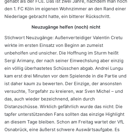
gehabt als der FCE. Das ist zwei Jahre, nachdem man noch
den 1. FC Köln im eigenen Wohnzimmer an den Rand einer
Niederlage gebracht hatte, ein bitterer Rückschritt.
Neuzugänge helfen (noch) nicht
Stichwort Neuzugänge: Außenverteidiger Valentin Cretu
wirkte im ersten Einsatz von Beginn an zumeist
unbeholfen und unsicher. Die Hoffnung im Sturm heißt
Sergi Arimany, der nach seiner Einwechslung aber einzig
ein völlig überhastetes Schüsschen abgab. Andrei Lungu
kam erst drei Minuten vor dem Spielende in die Partie und
ist daher kaum zu bewerten. Der Einzige, der ansonsten
versuchte, Torgefahr zu kreieren, war Sven Michel – und
das, auch wieder bezeichnend, allein durch
Distanzschüsse. Wirklich gefährlich wurde das nicht: Die
tapfer unterstützenden Fans sollten das einzige Highlight
an diesem Tage bleiben. Schon am Freitag wartet der VfL
Osnabrück, eine äußerst schwere Auswärtsaufgabe. Es