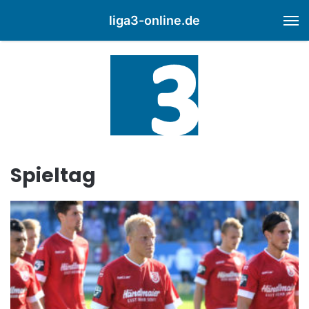
liga3-online.de
M
Spieltag