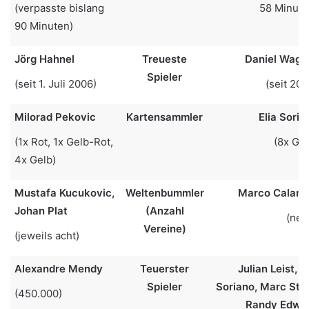
(verpasste bislang
58 Minute
90 Minuten)
Jörg Hahnel
Treueste
Daniel Wagn
Spieler
(seit 1. Juli 2006)
(seit 200
Milorad Pekovic
Kartensammler
Elia Soria
(1x Rot, 1x Gelb-Rot,
(8x Gel
4x Gelb)
Mustafa Kucukovic,
Weltenbummler
Marco Calami
Johan Plat
(Anzahl
(neu
Vereine)
(jeweils acht)
Alexandre Mendy
Teuerster
Julian Leist, E
Spieler
Soriano, Marc Stei
(450.000)
Randy Edwin