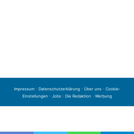
Impressum
-
Datenschutzerklärung
-
Über uns
-
Cookie-
Einstellungen
-
Jobs
-
Die Redaktion
-
Werbung
© 2026 liga3-online.de