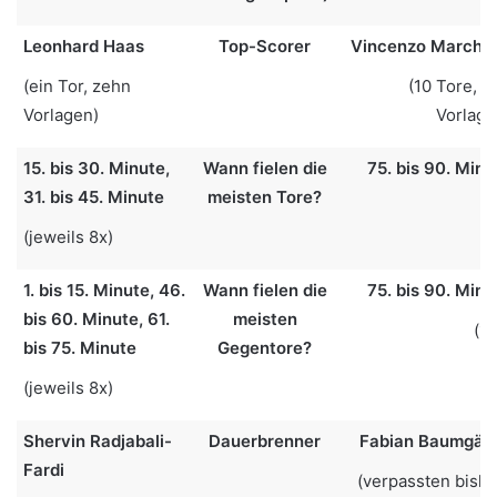
Leonhard Haas
Top-Scorer
Vincenzo Marche
(ein Tor, zehn
(10 Tore, vi
Vorlagen)
Vorlage
15. bis 30. Minute,
Wann fielen die
75. bis 90. Minu
31. bis 45. Minute
meisten Tore?
(8
(jeweils 8x)
1.
bis 15. Minute, 46.
Wann fielen die
75. bis 90. Minu
bis 60. Minute, 61.
meisten
(10
bis 75. Minute
Gegentore?
(jeweils 8x)
Shervin Radjabali-
Dauerbrenner
Fabian Baumgärt
Fardi
(verpassten bisla