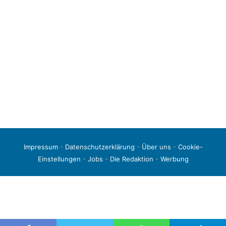
Impressum
-
Datenschutzerklärung
-
Über uns
-
Cookie-
Einstellungen
-
Jobs
-
Die Redaktion
-
Werbung
© 2026 liga3-online.de