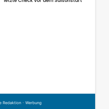
letzte Check vor dem Saisonstart
e Redaktion
-
Werbung