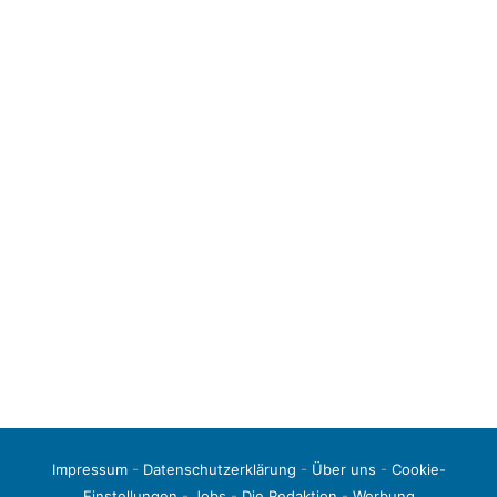
Impressum
-
Datenschutzerklärung
-
Über uns
-
Cookie-
Einstellungen
-
Jobs
-
Die Redaktion
-
Werbung