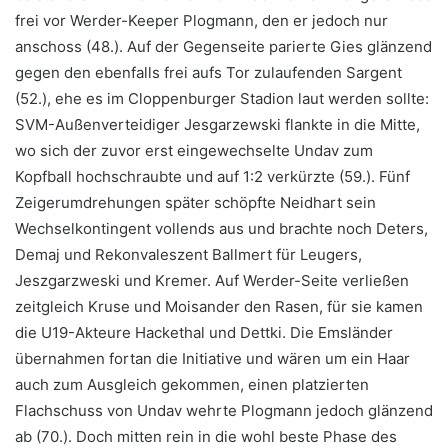
frei vor Werder-Keeper Plogmann, den er jedoch nur
anschoss (48.). Auf der Gegenseite parierte Gies glänzend
gegen den ebenfalls frei aufs Tor zulaufenden Sargent
(52.), ehe es im Cloppenburger Stadion laut werden sollte:
SVM-Außenverteidiger Jesgarzewski flankte in die Mitte,
wo sich der zuvor erst eingewechselte Undav zum
Kopfball hochschraubte und auf 1:2 verkürzte (59.). Fünf
Zeigerumdrehungen später schöpfte Neidhart sein
Wechselkontingent vollends aus und brachte noch Deters,
Demaj und Rekonvaleszent Ballmert für Leugers,
Jeszgarzweski und Kremer. Auf Werder-Seite verließen
zeitgleich Kruse und Moisander den Rasen, für sie kamen
die U19-Akteure Hackethal und Dettki. Die Emsländer
übernahmen fortan die Initiative und wären um ein Haar
auch zum Ausgleich gekommen, einen platzierten
Flachschuss von Undav wehrte Plogmann jedoch glänzend
ab (70.). Doch mitten rein in die wohl beste Phase des