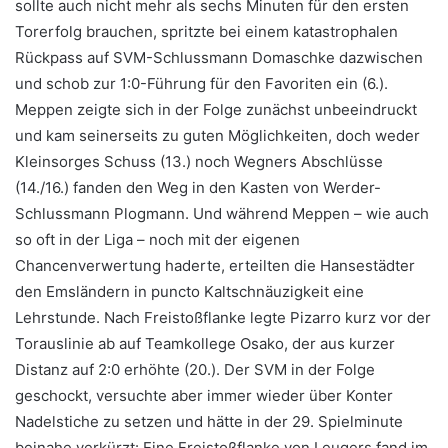
sollte auch nicht mehr als sechs Minuten für den ersten
Torerfolg brauchen, spritzte bei einem katastrophalen
Rückpass auf SVM-Schlussmann Domaschke dazwischen
und schob zur 1:0-Führung für den Favoriten ein (6.).
Meppen zeigte sich in der Folge zunächst unbeeindruckt
und kam seinerseits zu guten Möglichkeiten, doch weder
Kleinsorges Schuss (13.) noch Wegners Abschlüsse
(14./16.) fanden den Weg in den Kasten von Werder-
Schlussmann Plogmann. Und während Meppen – wie auch
so oft in der Liga – noch mit der eigenen
Chancenverwertung haderte, erteilten die Hansestädter
den Emsländern in puncto Kaltschnäuzigkeit eine
Lehrstunde. Nach Freistoßflanke legte Pizarro kurz vor der
Torauslinie ab auf Teamkollege Osako, der aus kurzer
Distanz auf 2:0 erhöhte (20.). Der SVM in der Folge
geschockt, versuchte aber immer wieder über Konter
Nadelstiche zu setzen und hätte in der 29. Spielminute
beinahe verkürzt: Eine Freistoßflanke von Leugers fand im