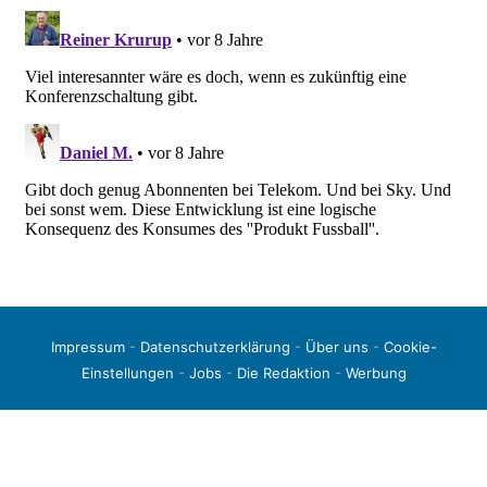
Impressum
-
Datenschutzerklärung
-
Über uns
-
Cookie-
Einstellungen
-
Jobs
-
Die Redaktion
-
Werbung
© 2026 liga3-online.de