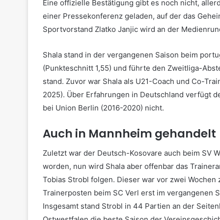
Eine offizielle Bestätigung gibt es noch nicht, all
einer Pressekonferenz geladen, auf der das Gehei
Sportvorstand Zlatko Janjic wird an der Medienru
Shala stand in der vergangenen Saison beim portugi
(Punkteschnitt 1,55) und führte den Zweitliga-Abs
stand. Zuvor war Shala als U21-Coach und Co-Traine
2025). Über Erfahrungen in Deutschland verfügt d
bei Union Berlin (2016-2020) nicht.
Auch in Mannheim gehandelt
Zuletzt war der Deutsch-Kosovare auch beim SV W
worden, nun wird Shala aber offenbar das Trainera
Tobias Strobl folgen. Dieser war vor zwei Wochen
Trainerposten beim SC Verl erst im vergangenen
Insgesamt stand Strobl in 44 Partien an der Seitenl
Ostwestfalen die beste Saison der Vereinsgeschich