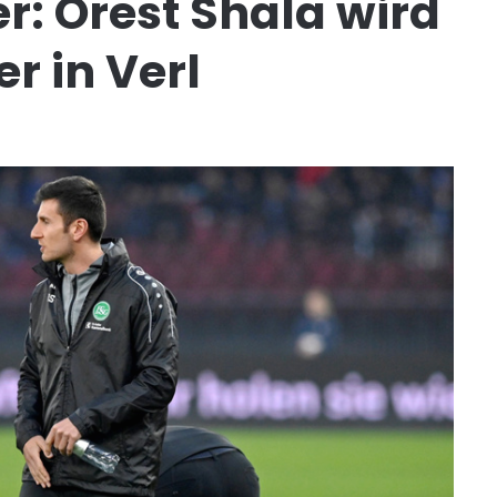
r: Orest Shala wird
r in Verl