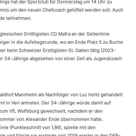
erdings hat der Sportclub für Donnerstag um 14 Uhr zu
mnis um den neuen Chefcoach gelüftet werden soll. Auch
nde teilnehmen.
esischen Drittligisten CD Mafra an der Seitenlinie
teiger in die Aufstiegsrunde, wo am Ende Platz 5 zu Buche
r beim Schweizer Erstligisten St. Gallen tätig (2023-
er 34-Jährige abgesehen von einer Zeit als Jugendcoach
aldhof Mannheim als Nachfolger von Luc Holtz gehandelt
mt in Verl antreten. Der 34-Jährige würde damit auf
 zum VfL Wolfsburg gewechselt, nachdem er den
 Sommer von Alexander Ende übernommen hatte.
inie (Punkteschnitt von 1,86), spielte mit den
te und führte sie erstmals seit 2019 wieder in den DFB-