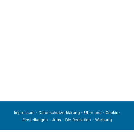
Impressum
-
Datenschutzerklärung
-
Über uns
-
Cookie-
Einstellungen
-
Jobs
-
Die Redaktion
-
Werbung