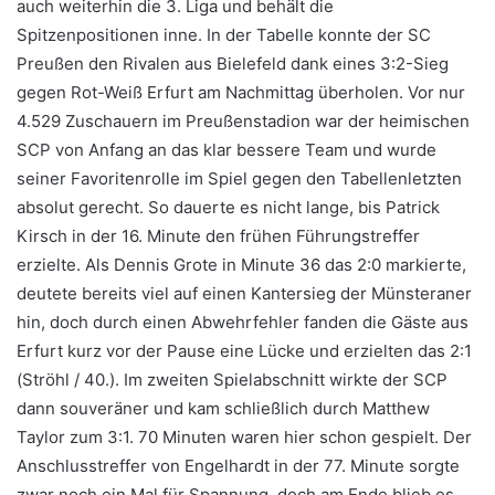
auch weiterhin die 3. Liga und behält die
Spitzenpositionen inne. In der Tabelle konnte der SC
Preußen den Rivalen aus Bielefeld dank eines 3:2-Sieg
gegen Rot-Weiß Erfurt am Nachmittag überholen. Vor nur
4.529 Zuschauern im Preußenstadion war der heimischen
SCP von Anfang an das klar bessere Team und wurde
seiner Favoritenrolle im Spiel gegen den Tabellenletzten
absolut gerecht. So dauerte es nicht lange, bis Patrick
Kirsch in der 16. Minute den frühen Führungstreffer
erzielte. Als Dennis Grote in Minute 36 das 2:0 markierte,
deutete bereits viel auf einen Kantersieg der Münsteraner
hin, doch durch einen Abwehrfehler fanden die Gäste aus
Erfurt kurz vor der Pause eine Lücke und erzielten das 2:1
(Ströhl / 40.).
Im zweiten Spielabschnitt wirkte der SCP
dann souveräner und kam schließlich durch Matthew
Taylor zum 3:1. 70 Minuten waren hier schon gespielt. Der
Anschlusstreffer von Engelhardt in der 77. Minute sorgte
zwar noch ein Mal für Spannung, doch am Ende blieb es