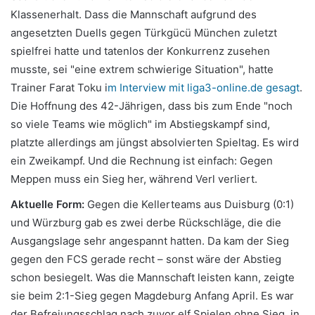
Klassenerhalt. Dass die Mannschaft aufgrund des
angesetzten Duells gegen Türkgücü München zuletzt
spielfrei hatte und tatenlos der Konkurrenz zusehen
musste, sei "eine extrem schwierige Situation", hatte
Trainer Farat Toku i
m Interview mit liga3-online.de gesagt
.
Die Hoffnung des 42-Jährigen, dass bis zum Ende "noch
so viele Teams wie möglich" im Abstiegskampf sind,
platzte allerdings am jüngst absolvierten Spieltag. Es wird
ein Zweikampf. Und die Rechnung ist einfach: Gegen
Meppen muss ein Sieg her, während Verl verliert.
Aktuelle Form:
Gegen die Kellerteams aus Duisburg (0:1)
und Würzburg gab es zwei derbe Rückschläge, die die
Ausgangslage sehr angespannt hatten. Da kam der Sieg
gegen den FCS gerade recht – sonst wäre der Abstieg
schon besiegelt. Was die Mannschaft leisten kann, zeigte
sie beim 2:1-Sieg gegen Magdeburg Anfang April. Es war
der Befreiungsschlag nach zuvor elf Spielen ohne Sieg, in