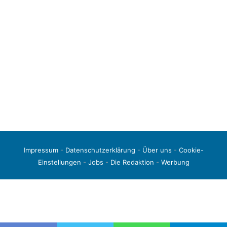
Impressum
-
Datenschutzerklärung
-
Über uns
-
Cookie-
Einstellungen
-
Jobs
-
Die Redaktion
-
Werbung
© 2026 liga3-online.de