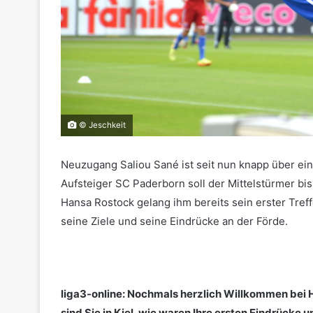
© Jeschkeit
Neuzugang Saliou Sané ist seit nun knapp über ei
Aufsteiger SC Paderborn soll der Mittelstürmer bi
Hansa Rostock gelang ihm bereits sein erster Treff
seine Ziele und seine Eindrücke an der Förde.
.
liga3-online: Nochmals herzlich Willkommen bei H
sind Sie in Kiel, wie waren Ihre ersten Eindrüc