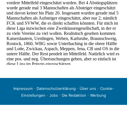
Impressum
-
Datenschutzerklärung
-
Über uns
-
Cookie-
Einstellungen
-
Jobs
-
Die Redaktion
-
Werbung
© 2026 liga3-online.de