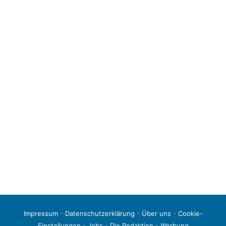
Impressum
-
Datenschutzerklärung
-
Über uns
-
Cookie-
Einstellungen
-
Jobs
-
Die Redaktion
-
Werbung