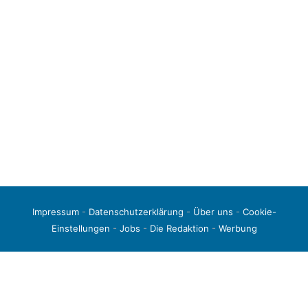
Impressum
-
Datenschutzerklärung
-
Über uns
-
Cookie-
Einstellungen
-
Jobs
-
Die Redaktion
-
Werbung
© 2026 liga3-online.de