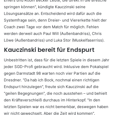
Ehlers und Robin Becker Leute, die direkt in die Bresche
springen können", kündigte Kauczinski seine
Lösungsansätze an. Entscheidend wird dafür auch die
Systemfrage sein, denn Dreier- und Viererkette hielt der
Coach zwei Tage vor dem Match für möglich. Fehlen
werden derweil auch Paul Will (Außenbandriss), Chris
Löwe (Außenbandriss) und Luka Stor (Muskelfaserriss).
Kauczinski bereit für Endspurt
Unbestritten ist, dass für die letzten Spiele in diesem Jahr
jeder SGD-Profi gebraucht wird. Inklusive dem Pokalspiel
gegen Darmstadt 98 warten noch vier Partien auf die
Dresdner. "Da hab ich Bock, nochmal einen richtigen
Endspurt hinzulegen", freute sich Kauczinski auf die
"geilen Begegnungen", die noch ausstehen – und behielt
den Kräfteverschleiß durchaus im Hinterkopf. "In den
letzten Spielen war es nicht bemerkbar, deswegen haben
wir nicht gewechselt. Aber die Zeit wird kommen",