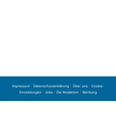
Impressum
-
Datenschutzerklärung
-
Über uns
-
Cookie-
Einstellungen
-
Jobs
-
Die Redaktion
-
Werbung