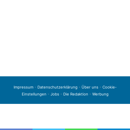
Impressum
-
Datenschutzerklärung
-
Über uns
-
Cookie-
Einstellungen
-
Jobs
-
Die Redaktion
-
Werbung
© 2026 liga3-online.de